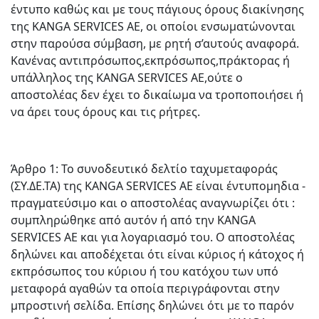
έντυπο καθώς και με τους πάγιους όρους διακίνησης
της KANGA SERVICES AE, οι οποίοι ενσωματώνονται
στην παρούσα σύμβαση, με ρητή σ’αυτούς αναφορά.
Κανένας αντιπρόσωπος,εκπρόσωπος,πράκτορας ή
υπάλληλος της KANGA SERVICES AE,ούτε ο
αποστολέας δεν έχει το δικαίωμα να τροποποιήσει ή
να άρει τους όρους και τις ρήτρες.
Άρθρο 1: Το συνοδευτικό δελτίο ταχυμεταφοράς
(ΣΥ.ΔΕ.ΤΑ) της KANGA SERVICES AE είναι έντυπομηδια -
πραγματεύσιμο και ο αποστολέας αναγνωρίζει ότι :
συμπληρώθηκε από αυτόν ή από την ΚANGA
SERVICES AE και για λογαριασμό του. Ο αποστολέας
δηλώνει και αποδέχεται ότι είναι κύριος ή κάτοχος ή
εκπρόσωπος του κύριου ή του κατόχου των υπό
μεταφορά αγαθών τα οποία περιγράφονται στην
μπροστινή σελίδα. Επίσης δηλώνει ότι με το παρόν