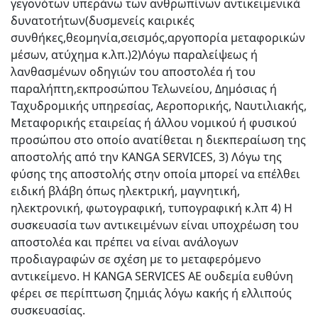
γεγονότων υπεράνω των ανθρωπίνων αντικειμενικά
δυνατοτήτων(δυσμενείς καιρικές
συνθήκες,θεομηνία,σεισμός,αργοπορία μεταφορικών
μέσων, ατύχημα κ.λπ.)2)Λόγω παραλείψεως ή
λανθασμένων οδηγιών του αποστολέα ή του
παραλήπτη,εκπροσώπου Τελωνείου, Δημόσιας ή
Ταχυδρομικής υπηρεσίας, Αεροπορικής, Ναυτιλιακής,
Μεταφορικής εταιρείας ή άλλου νομικού ή φυσικού
προσώπου στο οποίο ανατίθεται η διεκπεραίωση της
αποστολής από την KANGA SERVICES, 3) Λόγω της
φύσης της αποστολής στην οποία μπορεί να επέλθει
ειδική βλάβη όπως ηλεκτρική, μαγνητική,
ηλεκτρονική, φωτογραφική, τυπογραφική κ.λπ 4) Η
συσκευασία των αντικειμένων είναι υποχρέωση του
αποστολέα και πρέπει να είναι ανάλογων
προδιαγραφών σε σχέση με το μεταφερόμενο
αντικείμενο. Η KANGA SERVICES AE ουδεμία ευθύνη
φέρει σε περίπτωση ζημιάς λόγω κακής ή ελλιπούς
συσκευασίας.