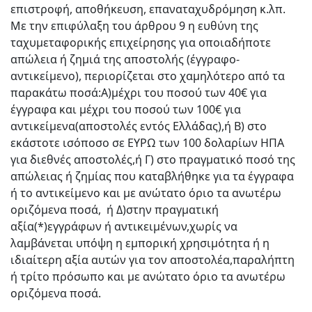
επιστροφή, αποθήκευση, επαναταχυδρόμηση κ.λπ.
Με την επιφύλαξη του άρθρου 9 η ευθύνη της
ταχυμεταφορικής επιχείρησης για οποιαδήποτε
απώλεια ή ζημιά της αποστολής (έγγραφο-
αντικείμενο), περιορίζεται στο χαμηλότερο από τα
παρακάτω ποσά:Α)μέχρι του ποσού των 40€ για
έγγραφα και μέχρι του ποσού των 100€ για
αντικείμενα(αποστολές εντός Ελλάδας),ή Β) στο
εκάστοτε ισόποσο σε ΕΥΡΩ των 100 δολαρίων ΗΠΑ
για διεθνές αποστολές,ή Γ) στο πραγματικό ποσό της
απώλειας ή ζημίας που καταβλήθηκε για τα έγγραφα
ή το αντικείμενο και με ανώτατο όριο τα ανωτέρω
οριζόμενα ποσά, ή Δ)στην πραγματική
αξία(*)εγγράφων ή αντικειμένων,χωρίς να
λαμβάνεται υπόψη η εμπορική χρησιμότητα ή η
ιδιαίτερη αξία αυτών για τον αποστολέα,παραλήπτη
ή τρίτο πρόσωπο και με ανώτατο όριο τα ανωτέρω
οριζόμενα ποσά.